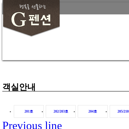
객실안내
부대시설안내
주변관광지
갤러리
예약하기
객실안내
201호
202/203호
204호
205/21
Previous line